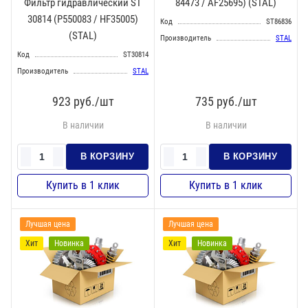
Фильтр гидравлический ST
84473 / AF25695) (STAL)
30814 (P550083 / HF35005)
Код
ST86836
(STAL)
Производитель
STAL
Код
ST30814
Производитель
STAL
923
руб./шт
735
руб./шт
В наличии
В наличии
Лучшая цена
Лучшая цена
Хит
Новинка
Хит
Новинка