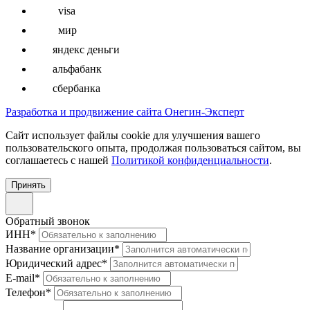
visa
мир
яндекс деньги
альфабанк
сбербанка
Разработка и продвижение сайта Онегин-Эксперт
Cайт использует файлы cookie для улучшения вашего
пользовательского опыта, продолжая пользоваться сайтом, вы
соглашаетесь с нашей
Политикой конфиденциальности
.
Принять
Обратный звонок
ИНН
*
Название организации
*
Юридический адрес
*
E-mail
*
Телефон
*