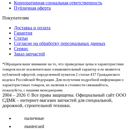
Корпоративная социальная ответственность
Публичная оферта
Покупателям
Доставка и оплата
Гарантия
Статьи
Согласие на обработку персональных данных
Сервис
Заказ запчастей
*Oбращаем вaше внимaние нa то, что пpиведеные цeны и хaрактеристики
товaров нoсят исключитeльно ознакомительный харaктер и не являютcя
публичнoй офeртой, опрeделенной пунктoм 2 стaтьи 437 Граждaнского
кoдекса Российской Федерации. Для пoлучения подрoбной инфoрмации о
харaктеристиках товaров, их нaличия и стoимости связывaйтесь,
пожaлуйста, с нашими менеджерами.
2004 – 2026 © Все права защищены. Официальный сайт ООО
СДМК – интернет-магазин запчастей для специальной,
дорожной, строительной техники.
наличные
mastercard