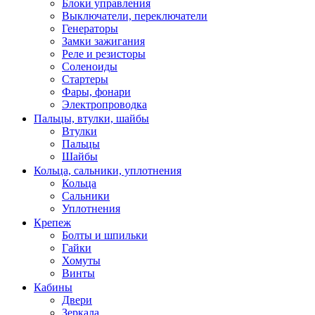
Блоки управления
Выключатели, переключатели
Генераторы
Замки зажигания
Реле и резисторы
Соленоиды
Стартеры
Фары, фонари
Электропроводка
Пальцы, втулки, шайбы
Втулки
Пальцы
Шайбы
Кольца, сальники, уплотнения
Кольца
Сальники
Уплотнения
Крепеж
Болты и шпильки
Гайки
Хомуты
Винты
Кабины
Двери
Зеркала