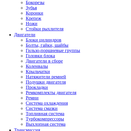
Бокорезы
Зубья
Коронки
Крепеж
Ножи
Стойки рыхлителя
Двигатели
Блоки цилиндров
Болты, гайки, шайбы
Гильзо-поршневые группы
Головки блока
Двигатели в сборе
Коленвалы
Крыльчатки
Натяжители ремней
Подушки двигателя
Прокладки
Ремкомплекты двигателя
Ремни
Система охлаждения
Система смазки
Топливная система
Турбокомпрессоры
Выхлопная система
Трансмиссия