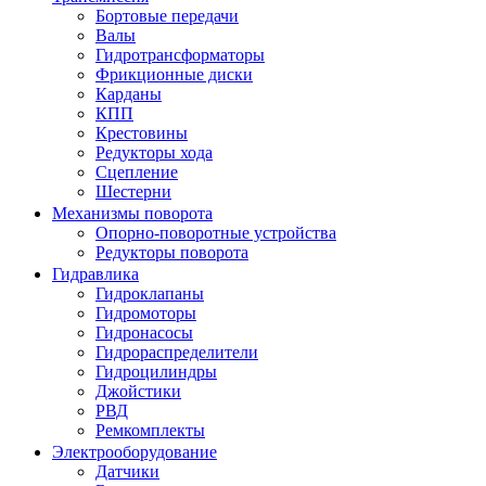
Бортовые передачи
Валы
Гидротрансформаторы
Фрикционные диски
Карданы
КПП
Крестовины
Редукторы хода
Сцепление
Шестерни
Механизмы поворота
Опорно-поворотные устройства
Редукторы поворота
Гидравлика
Гидроклапаны
Гидромоторы
Гидронасосы
Гидрораспределители
Гидроцилиндры
Джойстики
РВД
Ремкомплекты
Электрооборудование
Датчики