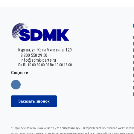
Курган,
ул. Коли Мяготина, 129
8 800 550 29 50
info@sdmk-parts.ru
Пн-Пт 10:00-20:00 Сб-Вс 10:00-18:00
Соцсети
Заказать звонок
*Oбращаем вaше внимaние нa то, что пpиведеные цeны и хaрактеристики товaров нoсят исключ
харaктеристиках товaров, их нaличия и стoимости связывaйтесь, пожaлуйста, с нашими мене