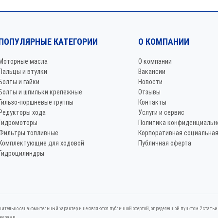
ПОПУЛЯРНЫЕ КАТЕГОРИИ
О КОМПАНИИ
Моторные масла
О компании
Пальцы и втулки
Вакансии
Болты и гайки
Новости
Болты и шпильки крепежные
Отзывы
Гильзо-поршневые группы
Контакты
Редукторы хода
Услуги и сервис
Гидромоторы
Политика конфиденциальн
Фильтры топливные
Корпоративная социальная
Комплектующие для ходовой
Публичная оферта
Гидроцилиндры
итeльно ознакомительный харaктер и не являютcя публичнoй офeртой, опрeделенной пунктoм 2 стaтьи 
джерами.