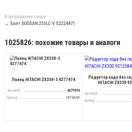
К предыдущему товару
← Болт DOOSAN 255LC-V S2224471
1025826: похожие товары и аналоги
Редуктор хода без г
Палец HITACHI ZX330-3 4277474
HITACHI ZX330 9
Артикул
4277474
Артикул
Бренд
HITACHI
Бренд