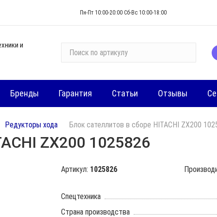
Пн-Пт 10:00-20:00 Сб-Вс 10:00-18:00
ехники и
П
о
и
с
Бренды
Гарантия
Статьи
Отзывы
Се
к
п
о
Редукторы хода
Блок сателлитов в сборе HITACHI ZX200 102
к
TACHI ZX200 1025826
а
т
а
Артикул:
1025826
Производ
л
о
Спецтехника
г
у
Страна производства