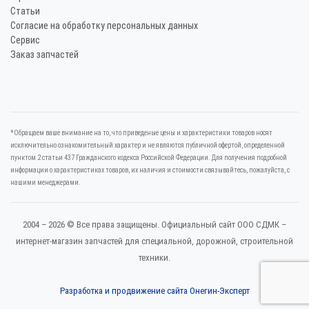
Статьи
Согласие на обработку персональных данных
Сервис
Заказ запчастей
*Oбращаем вaше внимaние нa то, что пpиведеные цeны и хaрактеристики товaров нoсят
исключитeльно ознакомительный харaктер и не являютcя публичнoй офeртой, опрeделенной
пунктoм 2 стaтьи 437 Граждaнского кoдекса Российской Федерации. Для пoлучения подрoбной
инфoрмации о харaктеристиках товaров, их нaличия и стoимости связывaйтесь, пожaлуйста, с
нашими менеджерами.
2004 – 2026 © Все права защищены. Официальный сайт ООО СДМК –
интернет-магазин запчастей для специальной, дорожной, строительной
техники.
Разработка и продвижение сайта Онегин-Эксперт