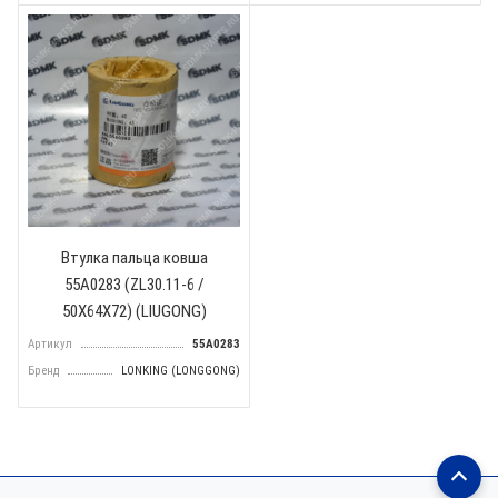
Втулка пальца ковша
55A0283 (ZL30.11-6 /
50X64X72) (LIUGONG)
Артикул
55A0283
Бренд
LONKING (LONGGONG)