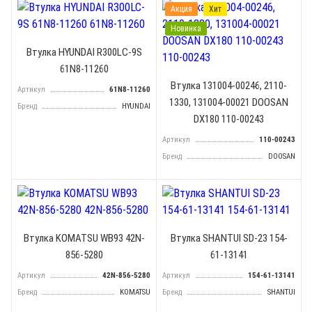
Акция
Хит
Новинка
Втулка HYUNDAI R300LC-9S
61N8-11260
Втулка 131004-00246, 2110-
Артикул
61N8-11260
1330, 131004-00021 DOOSAN
Бренд
HYUNDAI
DX180 110-00243
Артикул
110-00243
Бренд
DOOSAN
Втулка KOMATSU WB93 42N-
Втулка SHANTUI SD-23 154-
856-5280
61-13141
Артикул
42N-856-5280
Артикул
154-61-13141
Бренд
KOMATSU
Бренд
SHANTUI