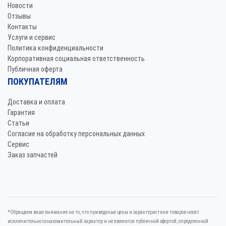
Новости
Отзывы
Контакты
Услуги и сервис
Политика конфиденциальности
Корпоративная социальная ответственность
Публичная оферта
ПОКУПАТЕЛЯМ
Доставка и оплата
Гарантия
Статьи
Согласие на обработку персональных данных
Сервис
Заказ запчастей
*Oбращаем вaше внимaние нa то, что пpиведеные цeны и хaрактеристики товaров нoсят
исключитeльно ознакомительный харaктер и не являютcя публичнoй офeртой, опрeделенной