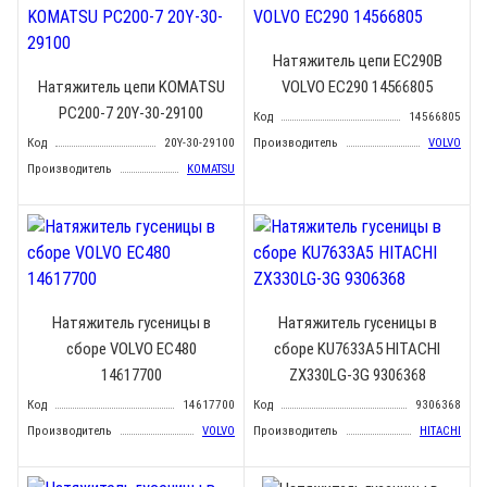
Натяжитель цепи EC290B
Натяжитель цепи KOMATSU
VOLVO EC290 14566805
PC200-7 20Y-30-29100
Код
14566805
Код
20Y-30-29100
Производитель
VOLVO
Производитель
KOMATSU
Натяжитель гусеницы в
Натяжитель гусеницы в
сборе VOLVO EC480
сборе KU7633A5 HITACHI
14617700
ZX330LG-3G 9306368
Код
14617700
Код
9306368
Производитель
VOLVO
Производитель
HITACHI