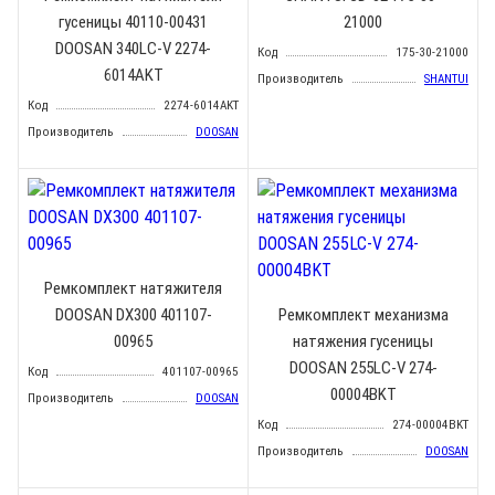
гусеницы 40110-00431
21000
DOOSAN 340LC-V 2274-
Код
175-30-21000
6014AKT
Производитель
SHANTUI
Код
2274-6014AKT
Производитель
DOOSAN
Ремкомплект натяжителя
DOOSAN DX300 401107-
Ремкомплект механизма
00965
натяжения гусеницы
DOOSAN 255LC-V 274-
Код
401107-00965
00004BKT
Производитель
DOOSAN
Код
274-00004BKT
Производитель
DOOSAN