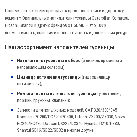
Поломка натяжителя приводит к простою техники и дорогому
ремонту. Оригинальные натяжители гусеницы Caterpillar, Komatsu,
Hitachi, Shantui и других брендов от SDMK — это 100%
совместимость, высокая износостойкость и длительный ресурс.
Наш ассортимент натяжителей гусеницы
Натяжитель гусеницы в сборе
(с вилкой, пружиной и
направляющим колесом);
Цилиндр натяжения гусеницы
(гидроцилиндр
натяжителя);
Ремкомплекты натяжителя гусеницы
(уплотнения,
поршни, пружины, клапаны);
Запчасти для популярных моделей: CAT 320/330/345,
Komatsu PC200/PC220/PC400, Hitachi ZX200/ZX330, Volvo
EC240/EC480, Doosan DX225/DX340, Hyundai R210/R380,
Shantui SD16/SD22/SD32 и многие другие.