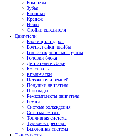
Бокорезы
Зубья
Коронки
Крепеж
Ножи
Стойки рыхлителя
Двигатели
Блоки цилиндров
Болты, гайки, шайбы
Гильзо-поршневые группы
Головки блока
Двигатели в сборе
Коленвалы
Крыльчатки
Натяжители ремней
Подушки двигателя
Прокладки
Ремкомплекты двигателя
Ремни
Система охлаждения
Система смазки
Топливная система
Турбокомпрессоры
Выхлопная система
Трансмиссия