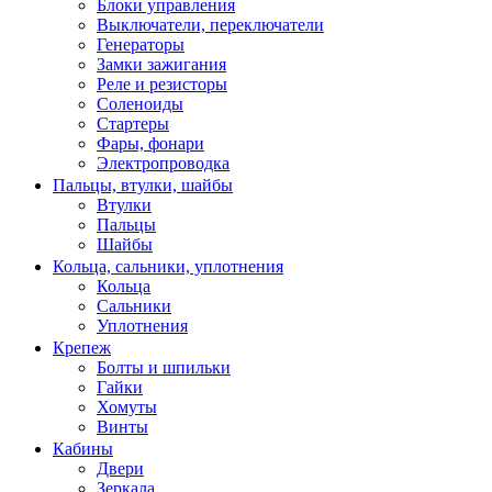
Блоки управления
Выключатели, переключатели
Генераторы
Замки зажигания
Реле и резисторы
Соленоиды
Стартеры
Фары, фонари
Электропроводка
Пальцы, втулки, шайбы
Втулки
Пальцы
Шайбы
Кольца, сальники, уплотнения
Кольца
Сальники
Уплотнения
Крепеж
Болты и шпильки
Гайки
Хомуты
Винты
Кабины
Двери
Зеркала