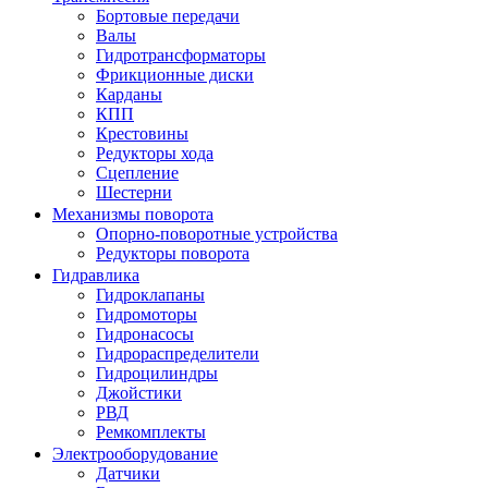
Бортовые передачи
Валы
Гидротрансформаторы
Фрикционные диски
Карданы
КПП
Крестовины
Редукторы хода
Сцепление
Шестерни
Механизмы поворота
Опорно-поворотные устройства
Редукторы поворота
Гидравлика
Гидроклапаны
Гидромоторы
Гидронасосы
Гидрораспределители
Гидроцилиндры
Джойстики
РВД
Ремкомплекты
Электрооборудование
Датчики