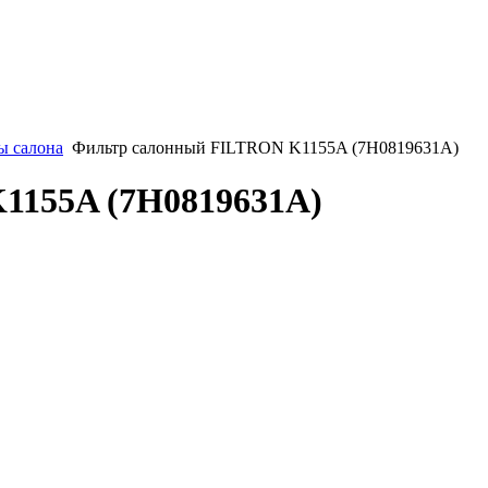
ы салона
Фильтр салонный FILTRON K1155A (7H0819631A)
1155A (7H0819631A)