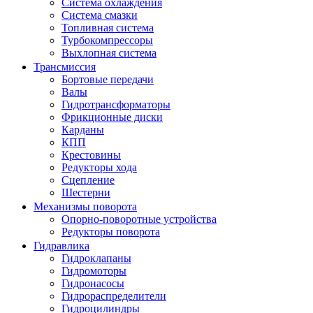
Система охлаждения
Система смазки
Топливная система
Турбокомпрессоры
Выхлопная система
Трансмиссия
Бортовые передачи
Валы
Гидротрансформаторы
Фрикционные диски
Карданы
КПП
Крестовины
Редукторы хода
Сцепление
Шестерни
Механизмы поворота
Опорно-поворотные устройства
Редукторы поворота
Гидравлика
Гидроклапаны
Гидромоторы
Гидронасосы
Гидрораспределители
Гидроцилиндры