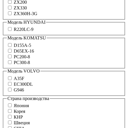
ZX200
ZX330
ZX360H-3G
Модель HYUNDAI
R220LC-9
Модель KOMATSU
D155A-5
D65EX-16
PC200-8
PC300-8
Модель VOLVO
A35F
EC300DL
G946
Страна производства
Япония
Корея
КНР
Швеция