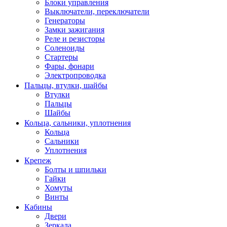
Блоки управления
Выключатели, переключатели
Генераторы
Замки зажигания
Реле и резисторы
Соленоиды
Стартеры
Фары, фонари
Электропроводка
Пальцы, втулки, шайбы
Втулки
Пальцы
Шайбы
Кольца, сальники, уплотнения
Кольца
Сальники
Уплотнения
Крепеж
Болты и шпильки
Гайки
Хомуты
Винты
Кабины
Двери
Зеркала