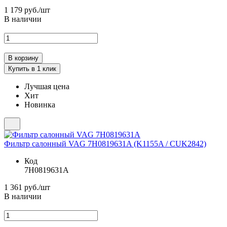
1 179
руб./шт
В наличии
Лучшая цена
Хит
Новинка
Фильтр салонный VAG 7H0819631A (K1155A / CUK2842)
Код
7H0819631A
1 361
руб./шт
В наличии