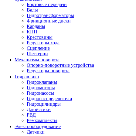
Бортовые передачи
Валы
Гидротрансформаторы
Фрикционные диски
Карданы
КПП
Крестовины
Редукторы хода
Сцепление
Шестерни
Механизмы поворота
Опорно-поворотные устройства
Редукторы поворота
Гидравлика
Гидроклапаны
Гидромоторы
Гидронасосы
Гидрораспределители
Гидроцилиндры
Джойстики
РВД
Ремкомплекты
Электрооборудование
Датчики