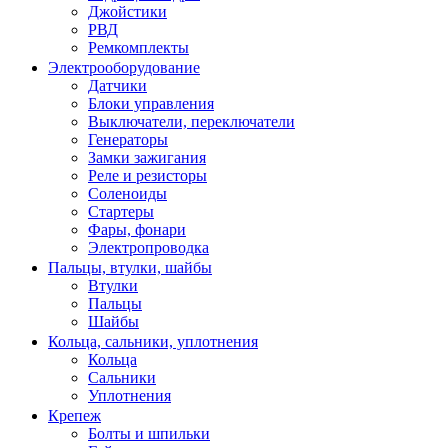
Джойстики
РВД
Ремкомплекты
Электрооборудование
Датчики
Блоки управления
Выключатели, переключатели
Генераторы
Замки зажигания
Реле и резисторы
Соленоиды
Стартеры
Фары, фонари
Электропроводка
Пальцы, втулки, шайбы
Втулки
Пальцы
Шайбы
Кольца, сальники, уплотнения
Кольца
Сальники
Уплотнения
Крепеж
Болты и шпильки