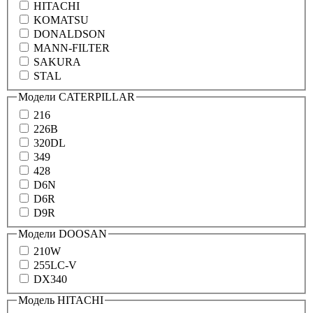
HITACHI
KOMATSU
DONALDSON
MANN-FILTER
SAKURA
STAL
Модели CATERPILLAR
216
226B
320DL
349
428
D6N
D6R
D9R
Модели DOOSAN
210W
255LC-V
DX340
Модель HITACHI