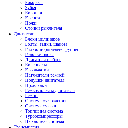
Бокорезы
Зубья
Коронки
Крепеж
Ножи
Стойки рыхлителя
Двигатели
Блоки цилиндров
Болты, гайки, шайбы
Гильзо-поршневые группы
Головки блока
Двигатели в сборе
Коленвалы
Крыльчатки
Натяжители ремней
Подушки двигателя
Прокладки
Ремкомплекты двигателя
Ремни
Система охлаждения
Система смазки
Топливная система
Турбокомпрессоры
Выхлопная система
Трансмиссия