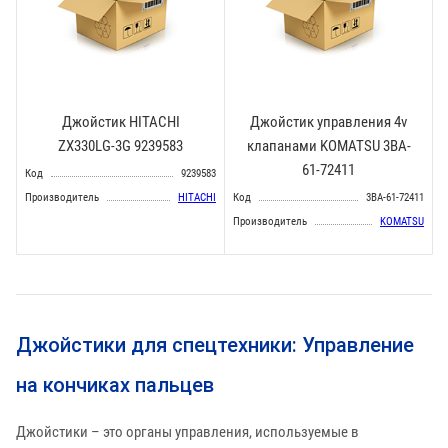
Джойстик HITACHI
Джойстик управления 4v
ZX330LG-3G 9239583
клапанами KOMATSU 3BA-
61-72411
Код
9239583
Производитель
HITACHI
Код
3BA-61-72411
Производитель
KOMATSU
Джойстики для спецтехники: Управление
на кончиках пальцев
Джойстики – это органы управления, используемые в