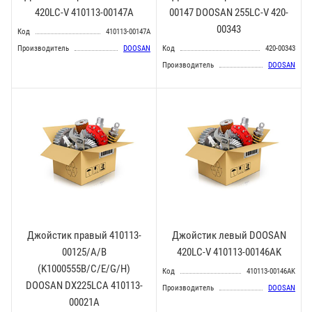
420LC-V 410113-00147A
00147 DOOSAN 255LC-V 420-
00343
Код
410113-00147A
Производитель
DOOSAN
Код
420-00343
Производитель
DOOSAN
Джойстик правый 410113-
Джойстик левый DOOSAN
00125/A/B
420LC-V 410113-00146AK
(K1000555B/C/E/G/H)
Код
410113-00146AK
DOOSAN DX225LCA 410113-
Производитель
DOOSAN
00021A