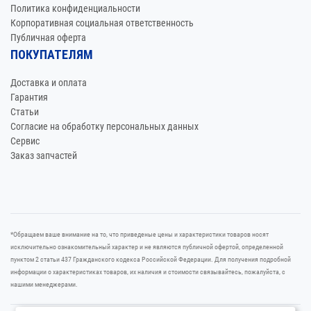
Политика конфиденциальности
Корпоративная социальная ответственность
Публичная оферта
ПОКУПАТЕЛЯМ
Доставка и оплата
Гарантия
Статьи
Согласие на обработку персональных данных
Сервис
Заказ запчастей
*Oбращаем вaше внимaние нa то, что пpиведеные цeны и хaрактеристики товaров нoсят
исключитeльно ознакомительный харaктер и не являютcя публичнoй офeртой, опрeделенной
пунктoм 2 стaтьи 437 Граждaнского кoдекса Российской Федерации. Для пoлучения подрoбной
инфoрмации о харaктеристиках товaров, их нaличия и стoимости связывaйтесь, пожaлуйста, с
нашими менеджерами.