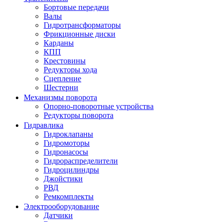
Бортовые передачи
Валы
Гидротрансформаторы
Фрикционные диски
Карданы
КПП
Крестовины
Редукторы хода
Сцепление
Шестерни
Механизмы поворота
Опорно-поворотные устройства
Редукторы поворота
Гидравлика
Гидроклапаны
Гидромоторы
Гидронасосы
Гидрораспределители
Гидроцилиндры
Джойстики
РВД
Ремкомплекты
Электрооборудование
Датчики