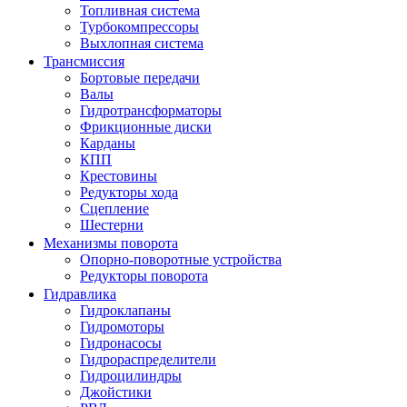
Топливная система
Турбокомпрессоры
Выхлопная система
Трансмиссия
Бортовые передачи
Валы
Гидротрансформаторы
Фрикционные диски
Карданы
КПП
Крестовины
Редукторы хода
Сцепление
Шестерни
Механизмы поворота
Опорно-поворотные устройства
Редукторы поворота
Гидравлика
Гидроклапаны
Гидромоторы
Гидронасосы
Гидрораспределители
Гидроцилиндры
Джойстики