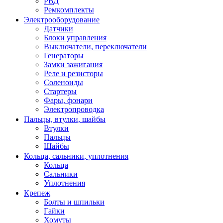
РВД
Ремкомплекты
Электрооборудование
Датчики
Блоки управления
Выключатели, переключатели
Генераторы
Замки зажигания
Реле и резисторы
Соленоиды
Стартеры
Фары, фонари
Электропроводка
Пальцы, втулки, шайбы
Втулки
Пальцы
Шайбы
Кольца, сальники, уплотнения
Кольца
Сальники
Уплотнения
Крепеж
Болты и шпильки
Гайки
Хомуты