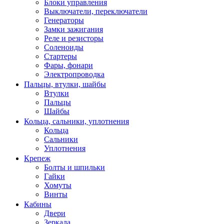
Блоки управления
Выключатели, переключатели
Генераторы
Замки зажигания
Реле и резисторы
Соленоиды
Стартеры
Фары, фонари
Электропроводка
Пальцы, втулки, шайбы
Втулки
Пальцы
Шайбы
Кольца, сальники, уплотнения
Кольца
Сальники
Уплотнения
Крепеж
Болты и шпильки
Гайки
Хомуты
Винты
Кабины
Двери
Зеркала