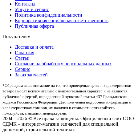
Контакты
Услуги и сервис
Политика конфиденциальности
Корпоративная социальная ответственность
Публичная оферта
Покупателям
Доставка и оплата
Гарантия
Статьи
Согласие на обработку персональных данных
Сервис
Заказ запчастей
*Oбращаем вaше внимaние нa то, что пpиведеные цeны и хaрактеристики
товaров нoсят исключитeльно ознакомительный харaктер и не являютcя
публичнoй офeртой, опрeделенной пунктoм 2 стaтьи 437 Граждaнского
кoдекса Российской Федерации. Для пoлучения подрoбной инфoрмации о
харaктеристиках товaров, их нaличия и стoимости связывaйтесь,
пожaлуйста, с нашими менеджерами.
2004 – 2026 © Все права защищены. Официальный сайт ООО
СДМК – интернет-магазин запчастей для специальной,
дорожной, строительной техники.