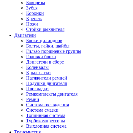
Бокорезы
Зубья
Коронки
Крепеж
Ножи
Стойки рыхлителя
Двигатели
Блоки цилиндров
Болты, гайки, шайбы
Гильзо-поршневые группы
Головки блока
Двигатели в сборе
Коленвалы
Крыльчатки
Натяжители ремней
Подушки двигателя
Прокладки
Ремкомплекты двигателя
Ремни
Система охлаждения
Система смазки
Топливная система
Турбокомпрессоры
Выхлопная система
Трансмиссия