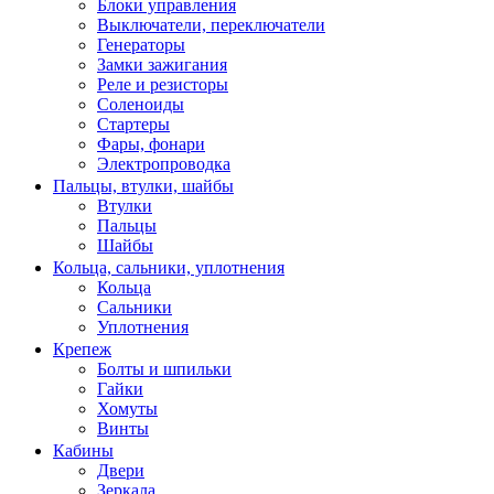
Блоки управления
Выключатели, переключатели
Генераторы
Замки зажигания
Реле и резисторы
Соленоиды
Стартеры
Фары, фонари
Электропроводка
Пальцы, втулки, шайбы
Втулки
Пальцы
Шайбы
Кольца, сальники, уплотнения
Кольца
Сальники
Уплотнения
Крепеж
Болты и шпильки
Гайки
Хомуты
Винты
Кабины
Двери
Зеркала