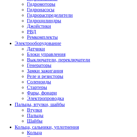
Гидромоторы
Гидронасосы
Гидрораспределители
Гидроцилиндры
Джойстики
РВД
Ремкомплекты
Электрооборудование
Датчики
Блоки управления
Выключатели, переключатели
Генераторы
Замки зажигания
Реле и резисторы
Соленоиды
Стартеры
Фары, фонари
Электропроводка
Пальцы, втулки, шайбы
Втулки
Пальцы
Шайбы
Кольца, сальники, уплотнения
Кольца