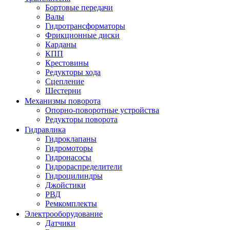
Бортовые передачи
Валы
Гидротрансформаторы
Фрикционные диски
Карданы
КПП
Крестовины
Редукторы хода
Сцепление
Шестерни
Механизмы поворота
Опорно-поворотные устройства
Редукторы поворота
Гидравлика
Гидроклапаны
Гидромоторы
Гидронасосы
Гидрораспределители
Гидроцилиндры
Джойстики
РВД
Ремкомплекты
Электрооборудование
Датчики