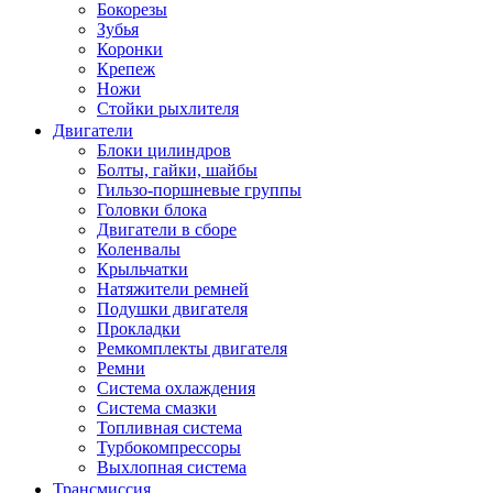
Бокорезы
Зубья
Коронки
Крепеж
Ножи
Стойки рыхлителя
Двигатели
Блоки цилиндров
Болты, гайки, шайбы
Гильзо-поршневые группы
Головки блока
Двигатели в сборе
Коленвалы
Крыльчатки
Натяжители ремней
Подушки двигателя
Прокладки
Ремкомплекты двигателя
Ремни
Система охлаждения
Система смазки
Топливная система
Турбокомпрессоры
Выхлопная система
Трансмиссия