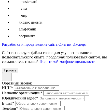
mastercard
visa
мир
яндекс деньги
альфабанк
сбербанка
Разработка и продвижение сайта Онегин-Эксперт
Cайт использует файлы cookie для улучшения вашего
пользовательского опыта, продолжая пользоваться сайтом, вы
соглашаетесь с нашей
Политикой конфиденциальности
.
Принять
Обратный звонок
ИНН
*
Название организации
*
Юридический адрес
*
E-mail
*
Телефон
*