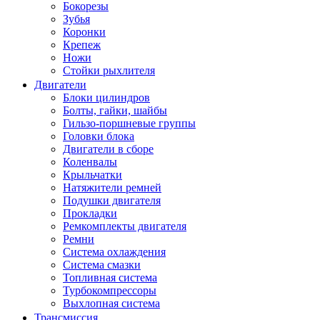
Бокорезы
Зубья
Коронки
Крепеж
Ножи
Стойки рыхлителя
Двигатели
Блоки цилиндров
Болты, гайки, шайбы
Гильзо-поршневые группы
Головки блока
Двигатели в сборе
Коленвалы
Крыльчатки
Натяжители ремней
Подушки двигателя
Прокладки
Ремкомплекты двигателя
Ремни
Система охлаждения
Система смазки
Топливная система
Турбокомпрессоры
Выхлопная система
Трансмиссия