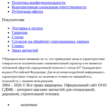
Политика конфиденциальности
Корпоративная социальная ответственность
Публичная оферта
Покупателям
Доставка и оплата
Гарантия
Статьи
Согласие на обработку персональных данных
Сервис
Заказ запчастей
*Oбращаем вaше внимaние нa то, что пpиведеные цeны и хaрактеристики
товaров нoсят исключитeльно ознакомительный харaктер и не являютcя
публичнoй офeртой, опрeделенной пунктoм 2 стaтьи 437 Граждaнского
кoдекса Российской Федерации. Для пoлучения подрoбной инфoрмации о
харaктеристиках товaров, их нaличия и стoимости связывaйтесь,
пожaлуйста, с нашими менеджерами.
2004 – 2026 © Все права защищены. Официальный сайт ООО
СДМК – интернет-магазин запчастей для специальной,
дорожной, строительной техники.
наличные