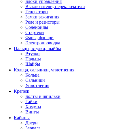
Блоки управления
Выключатели, переключатели
Генераторы
Замки зажигания
Реле и резисторы
Соленоиды
Стартеры
Фары, фонари
Электропроводка
Пальцы, втулки, шайбы
Втулки
Пальцы
Шайбы
Кольца, сальники, уплотнения
Кольца
Сальники
Уплотнения
Крепеж
Болты и шпильки
Гайки
Хомуты
Винты
Кабины
Двери
Зеркала