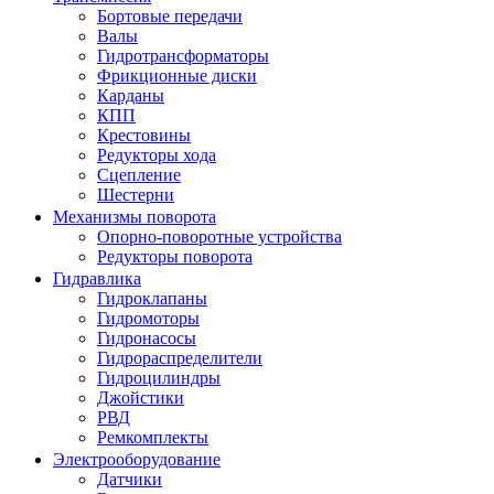
Бортовые передачи
Валы
Гидротрансформаторы
Фрикционные диски
Карданы
КПП
Крестовины
Редукторы хода
Сцепление
Шестерни
Механизмы поворота
Опорно-поворотные устройства
Редукторы поворота
Гидравлика
Гидроклапаны
Гидромоторы
Гидронасосы
Гидрораспределители
Гидроцилиндры
Джойстики
РВД
Ремкомплекты
Электрооборудование
Датчики