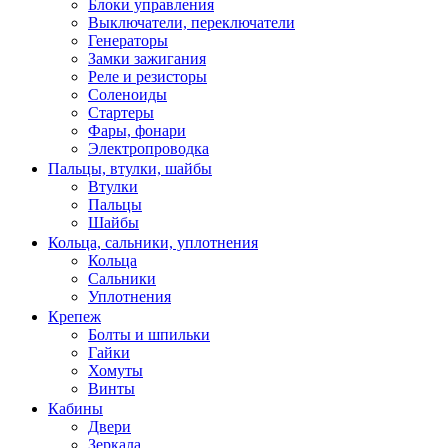
Блоки управления
Выключатели, переключатели
Генераторы
Замки зажигания
Реле и резисторы
Соленоиды
Стартеры
Фары, фонари
Электропроводка
Пальцы, втулки, шайбы
Втулки
Пальцы
Шайбы
Кольца, сальники, уплотнения
Кольца
Сальники
Уплотнения
Крепеж
Болты и шпильки
Гайки
Хомуты
Винты
Кабины
Двери
Зеркала