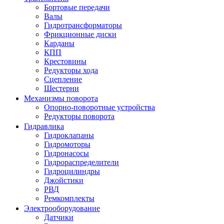
Бортовые передачи
Валы
Гидротрансформаторы
Фрикционные диски
Карданы
КПП
Крестовины
Редукторы хода
Сцепление
Шестерни
Механизмы поворота
Опорно-поворотные устройства
Редукторы поворота
Гидравлика
Гидроклапаны
Гидромоторы
Гидронасосы
Гидрораспределители
Гидроцилиндры
Джойстики
РВД
Ремкомплекты
Электрооборудование
Датчики