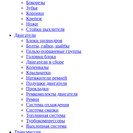
Бокорезы
Зубья
Коронки
Крепеж
Ножи
Стойки рыхлителя
Двигатели
Блоки цилиндров
Болты, гайки, шайбы
Гильзо-поршневые группы
Головки блока
Двигатели в сборе
Коленвалы
Крыльчатки
Натяжители ремней
Подушки двигателя
Прокладки
Ремкомплекты двигателя
Ремни
Система охлаждения
Система смазки
Топливная система
Турбокомпрессоры
Выхлопная система
Трансмиссия