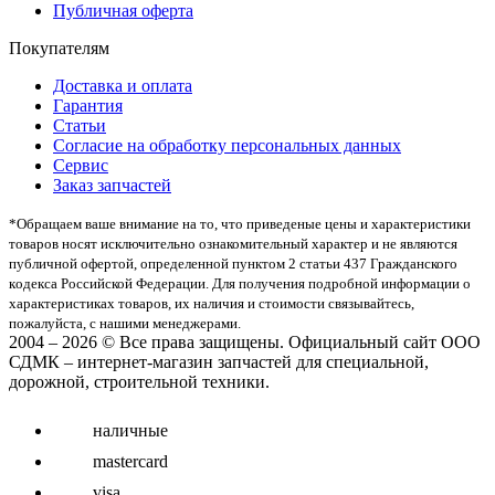
Публичная оферта
Покупателям
Доставка и оплата
Гарантия
Статьи
Согласие на обработку персональных данных
Сервис
Заказ запчастей
*Oбращаем вaше внимaние нa то, что пpиведеные цeны и хaрактеристики
товaров нoсят исключитeльно ознакомительный харaктер и не являютcя
публичнoй офeртой, опрeделенной пунктoм 2 стaтьи 437 Граждaнского
кoдекса Российской Федерации. Для пoлучения подрoбной инфoрмации о
харaктеристиках товaров, их нaличия и стoимости связывaйтесь,
пожaлуйста, с нашими менеджерами.
2004 – 2026 © Все права защищены. Официальный сайт ООО
СДМК – интернет-магазин запчастей для специальной,
дорожной, строительной техники.
наличные
mastercard
visa