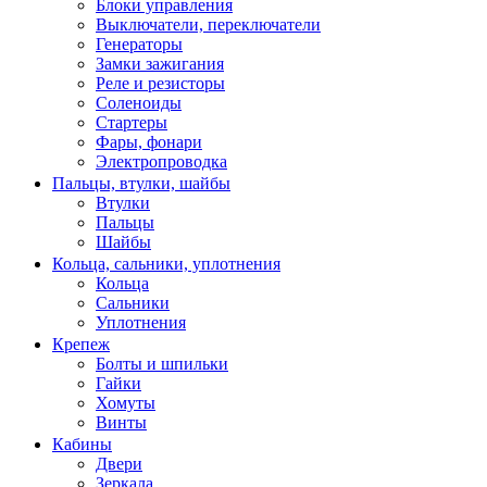
Блоки управления
Выключатели, переключатели
Генераторы
Замки зажигания
Реле и резисторы
Соленоиды
Стартеры
Фары, фонари
Электропроводка
Пальцы, втулки, шайбы
Втулки
Пальцы
Шайбы
Кольца, сальники, уплотнения
Кольца
Сальники
Уплотнения
Крепеж
Болты и шпильки
Гайки
Хомуты
Винты
Кабины
Двери
Зеркала