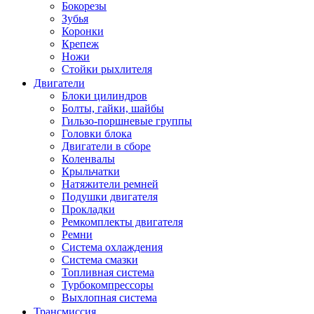
Бокорезы
Зубья
Коронки
Крепеж
Ножи
Стойки рыхлителя
Двигатели
Блоки цилиндров
Болты, гайки, шайбы
Гильзо-поршневые группы
Головки блока
Двигатели в сборе
Коленвалы
Крыльчатки
Натяжители ремней
Подушки двигателя
Прокладки
Ремкомплекты двигателя
Ремни
Система охлаждения
Система смазки
Топливная система
Турбокомпрессоры
Выхлопная система
Трансмиссия