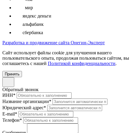
мир
яндекс деньги
альфабанк
сбербанка
Разработка и продвижение сайта Онегин-Эксперт
Cайт использует файлы cookie для улучшения вашего
пользовательского опыта, продолжая пользоваться сайтом, вы
соглашаетесь с нашей
Политикой конфиденциальности
.
Принять
Обратный звонок
ИНН
*
Название организации
*
Юридический адрес
*
E-mail
*
Телефон
*
Сообщение