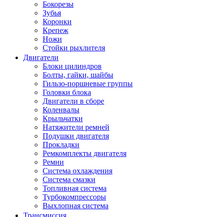
Бокорезы
Зубья
Коронки
Крепеж
Ножи
Стойки рыхлителя
Двигатели
Блоки цилиндров
Болты, гайки, шайбы
Гильзо-поршневые группы
Головки блока
Двигатели в сборе
Коленвалы
Крыльчатки
Натяжители ремней
Подушки двигателя
Прокладки
Ремкомплекты двигателя
Ремни
Система охлаждения
Система смазки
Топливная система
Турбокомпрессоры
Выхлопная система
Трансмиссия