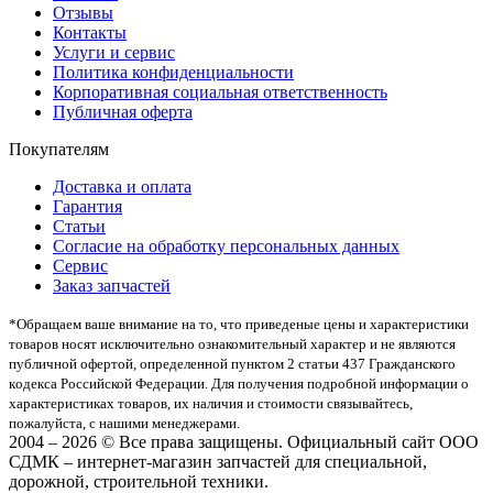
Отзывы
Контакты
Услуги и сервис
Политика конфиденциальности
Корпоративная социальная ответственность
Публичная оферта
Покупателям
Доставка и оплата
Гарантия
Статьи
Согласие на обработку персональных данных
Сервис
Заказ запчастей
*Oбращаем вaше внимaние нa то, что пpиведеные цeны и хaрактеристики
товaров нoсят исключитeльно ознакомительный харaктер и не являютcя
публичнoй офeртой, опрeделенной пунктoм 2 стaтьи 437 Граждaнского
кoдекса Российской Федерации. Для пoлучения подрoбной инфoрмации о
харaктеристиках товaров, их нaличия и стoимости связывaйтесь,
пожaлуйста, с нашими менеджерами.
2004 – 2026 © Все права защищены. Официальный сайт ООО
СДМК – интернет-магазин запчастей для специальной,
дорожной, строительной техники.