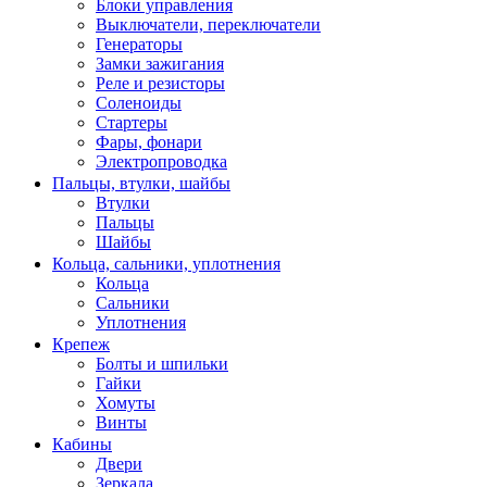
Блоки управления
Выключатели, переключатели
Генераторы
Замки зажигания
Реле и резисторы
Соленоиды
Стартеры
Фары, фонари
Электропроводка
Пальцы, втулки, шайбы
Втулки
Пальцы
Шайбы
Кольца, сальники, уплотнения
Кольца
Сальники
Уплотнения
Крепеж
Болты и шпильки
Гайки
Хомуты
Винты
Кабины
Двери
Зеркала