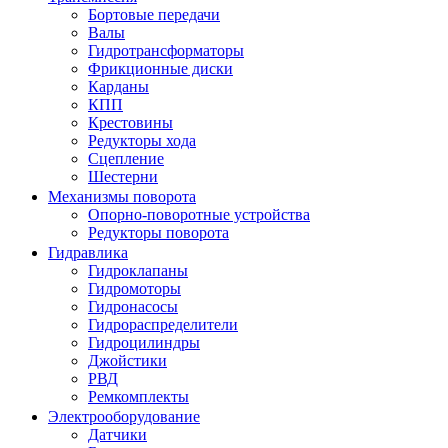
Бортовые передачи
Валы
Гидротрансформаторы
Фрикционные диски
Карданы
КПП
Крестовины
Редукторы хода
Сцепление
Шестерни
Механизмы поворота
Опорно-поворотные устройства
Редукторы поворота
Гидравлика
Гидроклапаны
Гидромоторы
Гидронасосы
Гидрораспределители
Гидроцилиндры
Джойстики
РВД
Ремкомплекты
Электрооборудование
Датчики