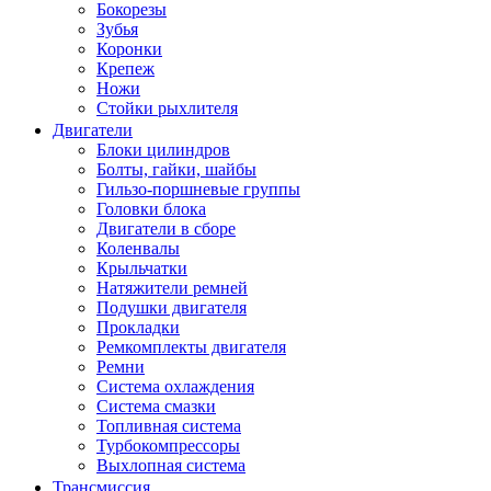
Бокорезы
Зубья
Коронки
Крепеж
Ножи
Стойки рыхлителя
Двигатели
Блоки цилиндров
Болты, гайки, шайбы
Гильзо-поршневые группы
Головки блока
Двигатели в сборе
Коленвалы
Крыльчатки
Натяжители ремней
Подушки двигателя
Прокладки
Ремкомплекты двигателя
Ремни
Система охлаждения
Система смазки
Топливная система
Турбокомпрессоры
Выхлопная система
Трансмиссия