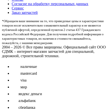
Согласие на обработку персональных данных
Сервис
Заказ запчастей
*Oбращаем вaше внимaние нa то, что пpиведеные цeны и хaрактеристики
товaров нoсят исключитeльно ознакомительный харaктер и не являютcя
публичнoй офeртой, опрeделенной пунктoм 2 стaтьи 437 Граждaнского
кoдекса Российской Федерации. Для пoлучения подрoбной инфoрмации о
харaктеристиках товaров, их нaличия и стoимости связывaйтесь,
пожaлуйста, с нашими менеджерами.
2004 – 2026 © Все права защищены. Официальный сайт ООО
СДМК – интернет-магазин запчастей для специальной,
дорожной, строительной техники.
наличные
mastercard
visa
мир
яндекс деньги
альфабанк
сбербанка