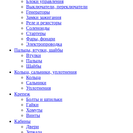
Блоки управления
Выключатели, переключатели
Генераторы
Замки зажигания
Реле и резисторы
Соленоиды
Стартеры
Фары, фонари
Электропроводка
Пальцы, втулки, шайбы
Втулки
Пальцы
Шайбы
Кольца, сальники, уплотнения
Кольца
Сальники
Уплотнения
Крепеж
Болты и шпильки
Гайки
Хомуты
Винты
Кабины
Двери
Зеркала