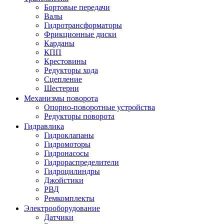
Бортовые передачи
Валы
Гидротрансформаторы
Фрикционные диски
Карданы
КПП
Крестовины
Редукторы хода
Сцепление
Шестерни
Механизмы поворота
Опорно-поворотные устройства
Редукторы поворота
Гидравлика
Гидроклапаны
Гидромоторы
Гидронасосы
Гидрораспределители
Гидроцилиндры
Джойстики
РВД
Ремкомплекты
Электрооборудование
Датчики