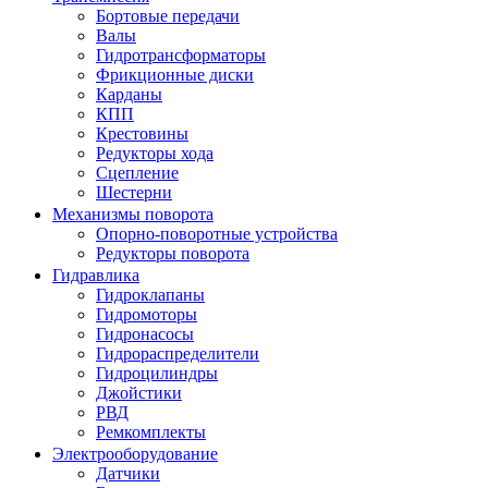
Бортовые передачи
Валы
Гидротрансформаторы
Фрикционные диски
Карданы
КПП
Крестовины
Редукторы хода
Сцепление
Шестерни
Механизмы поворота
Опорно-поворотные устройства
Редукторы поворота
Гидравлика
Гидроклапаны
Гидромоторы
Гидронасосы
Гидрораспределители
Гидроцилиндры
Джойстики
РВД
Ремкомплекты
Электрооборудование
Датчики