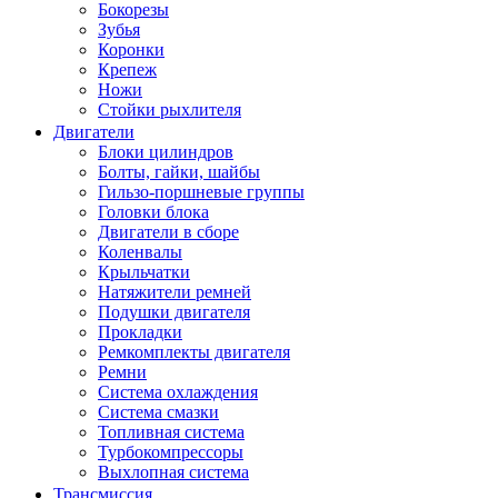
Бокорезы
Зубья
Коронки
Крепеж
Ножи
Стойки рыхлителя
Двигатели
Блоки цилиндров
Болты, гайки, шайбы
Гильзо-поршневые группы
Головки блока
Двигатели в сборе
Коленвалы
Крыльчатки
Натяжители ремней
Подушки двигателя
Прокладки
Ремкомплекты двигателя
Ремни
Система охлаждения
Система смазки
Топливная система
Турбокомпрессоры
Выхлопная система
Трансмиссия