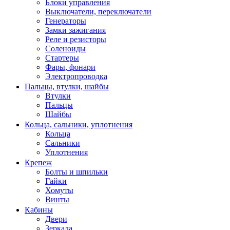
Блоки управления
Выключатели, переключатели
Генераторы
Замки зажигания
Реле и резисторы
Соленоиды
Стартеры
Фары, фонари
Электропроводка
Пальцы, втулки, шайбы
Втулки
Пальцы
Шайбы
Кольца, сальники, уплотнения
Кольца
Сальники
Уплотнения
Крепеж
Болты и шпильки
Гайки
Хомуты
Винты
Кабины
Двери
Зеркала