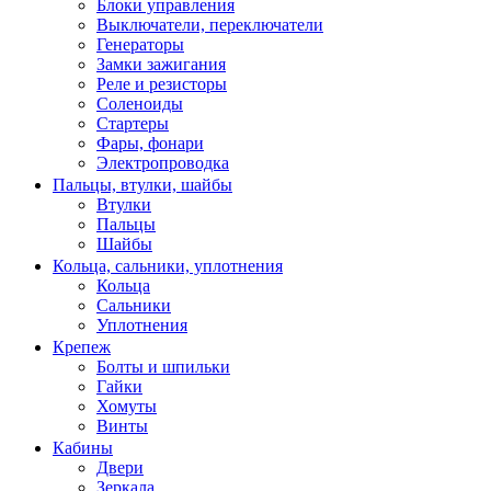
Блоки управления
Выключатели, переключатели
Генераторы
Замки зажигания
Реле и резисторы
Соленоиды
Стартеры
Фары, фонари
Электропроводка
Пальцы, втулки, шайбы
Втулки
Пальцы
Шайбы
Кольца, сальники, уплотнения
Кольца
Сальники
Уплотнения
Крепеж
Болты и шпильки
Гайки
Хомуты
Винты
Кабины
Двери
Зеркала