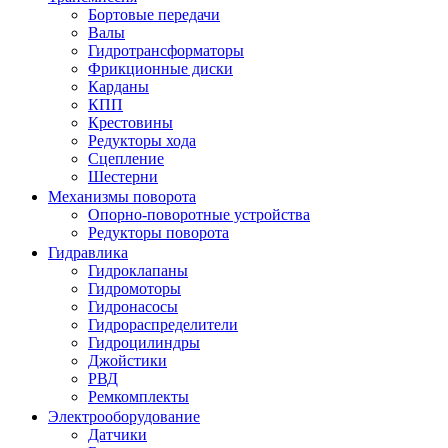
Бортовые передачи
Валы
Гидротрансформаторы
Фрикционные диски
Карданы
КПП
Крестовины
Редукторы хода
Сцепление
Шестерни
Механизмы поворота
Опорно-поворотные устройства
Редукторы поворота
Гидравлика
Гидроклапаны
Гидромоторы
Гидронасосы
Гидрораспределители
Гидроцилиндры
Джойстики
РВД
Ремкомплекты
Электрооборудование
Датчики