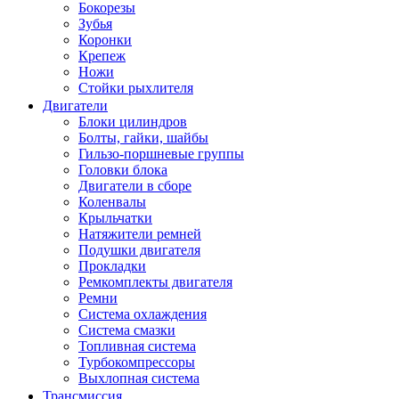
Бокорезы
Зубья
Коронки
Крепеж
Ножи
Стойки рыхлителя
Двигатели
Блоки цилиндров
Болты, гайки, шайбы
Гильзо-поршневые группы
Головки блока
Двигатели в сборе
Коленвалы
Крыльчатки
Натяжители ремней
Подушки двигателя
Прокладки
Ремкомплекты двигателя
Ремни
Система охлаждения
Система смазки
Топливная система
Турбокомпрессоры
Выхлопная система
Трансмиссия