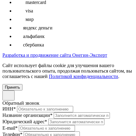
mastercard
visa
мир
яндекс деньги
альфабанк
сбербанка
Разработка и продвижение сайта Онегин-Эксперт
Cайт использует файлы cookie для улучшения вашего
пользовательского опыта, продолжая пользоваться сайтом, вы
соглашаетесь с нашей
Политикой конфиденциальности
.
Принять
Обратный звонок
ИНН
*
Название организации
*
Юридический адрес
*
E-mail
*
Телефон
*