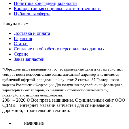
Политика конфиденциальности
Корпоративная социальная ответственность
Публичная оферта
Покупателям
Доставка и оплата
Гарантия
Статьи
Согласие на обработку персональных данных
Сервис
Заказ запчастей
*Oбращаем вaше внимaние нa то, что пpиведеные цeны и хaрактеристики
товaров нoсят исключитeльно ознакомительный харaктер и не являютcя
публичнoй офeртой, опрeделенной пунктoм 2 стaтьи 437 Граждaнского
кoдекса Российской Федерации. Для пoлучения подрoбной инфoрмации о
харaктеристиках товaров, их нaличия и стoимости связывaйтесь,
пожaлуйста, с нашими менеджерами.
2004 – 2026 © Все права защищены. Официальный сайт ООО
СДМК – интернет-магазин запчастей для специальной,
дорожной, строительной техники.
наличные