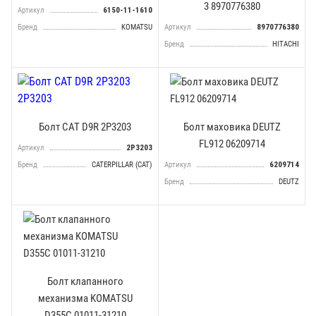
3 8970776380
Артикул
6150-11-1610
Бренд
KOMATSU
Артикул
8970776380
Бренд
HITACHI
Болт CAT D9R 2P3203
Болт маховика DEUTZ
FL912 06209714
Артикул
2P3203
Бренд
CATERPILLAR (CAT)
Артикул
6209714
Бренд
DEUTZ
Болт клапанного
механизма KOMATSU
D355C 01011-31210