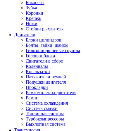
Бокорезы
Зубья
Коронки
Крепеж
Ножи
Стойки рыхлителя
Двигатели
Блоки цилиндров
Болты, гайки, шайбы
Гильзо-поршневые группы
Головки блока
Двигатели в сборе
Коленвалы
Крыльчатки
Натяжители ремней
Подушки двигателя
Прокладки
Ремкомплекты двигателя
Ремни
Система охлаждения
Система смазки
Топливная система
Турбокомпрессоры
Выхлопная система
Трансмиссия