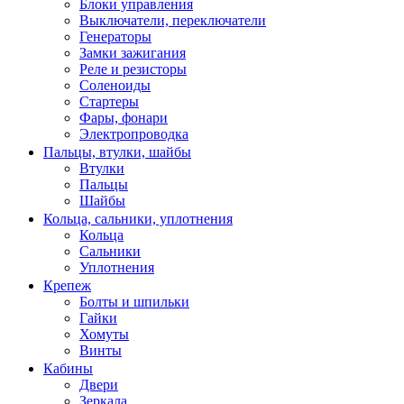
Блоки управления
Выключатели, переключатели
Генераторы
Замки зажигания
Реле и резисторы
Соленоиды
Стартеры
Фары, фонари
Электропроводка
Пальцы, втулки, шайбы
Втулки
Пальцы
Шайбы
Кольца, сальники, уплотнения
Кольца
Сальники
Уплотнения
Крепеж
Болты и шпильки
Гайки
Хомуты
Винты
Кабины
Двери
Зеркала