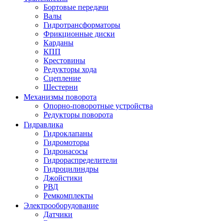
Бортовые передачи
Валы
Гидротрансформаторы
Фрикционные диски
Карданы
КПП
Крестовины
Редукторы хода
Сцепление
Шестерни
Механизмы поворота
Опорно-поворотные устройства
Редукторы поворота
Гидравлика
Гидроклапаны
Гидромоторы
Гидронасосы
Гидрораспределители
Гидроцилиндры
Джойстики
РВД
Ремкомплекты
Электрооборудование
Датчики