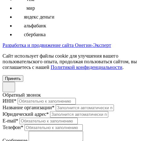
мир
яндекс деньги
альфабанк
сбербанка
Разработка и продвижение сайта Онегин-Эксперт
Cайт использует файлы cookie для улучшения вашего
пользовательского опыта, продолжая пользоваться сайтом, вы
соглашаетесь с нашей
Политикой конфиденциальности
.
Принять
Обратный звонок
ИНН
*
Название организации
*
Юридический адрес
*
E-mail
*
Телефон
*
Сообщение