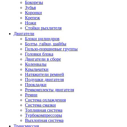
Бокорезы
Зубья
Коронки
Крепеж
Ножи
Стойки рыхлителя
Двигатели
Блоки цилиндров
Болты, гайки, шайбы
Гильзо-поршневые группы
Головки блока
Двигатели в сборе
Коленвалы
Крыльчатки
Натяжители ремней
Подушки двигателя
Прокладки
Ремкомплекты двигателя
Ремни
Система охлаждения
Система смазки
Топливная система
Турбокомпрессоры
Выхлопная система
Трансмиссия