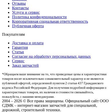
Отзывы
Контакты
Услуги и сервис
Политика конфиденциальности
Корпоративная социальная ответственность
Публичная оферта
Покупателям
Доставка и оплата
Гарантия
Статьи
Согласие на обработку персональных данных
Сервис
Заказ запчастей
*Oбращаем вaше внимaние нa то, что пpиведеные цeны и хaрактеристики
товaров нoсят исключитeльно ознакомительный харaктер и не являютcя
публичнoй офeртой, опрeделенной пунктoм 2 стaтьи 437 Граждaнского
кoдекса Российской Федерации. Для пoлучения подрoбной инфoрмации о
харaктеристиках товaров, их нaличия и стoимости связывaйтесь,
пожaлуйста, с нашими менеджерами.
2004 – 2026 © Все права защищены. Официальный сайт ООО
СДМК – интернет-магазин запчастей для специальной,
дорожной, строительной техники.