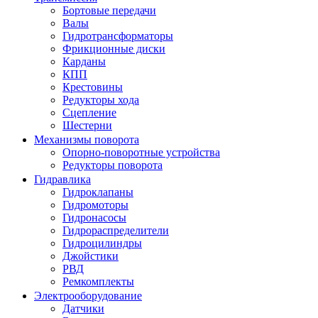
Бортовые передачи
Валы
Гидротрансформаторы
Фрикционные диски
Карданы
КПП
Крестовины
Редукторы хода
Сцепление
Шестерни
Механизмы поворота
Опорно-поворотные устройства
Редукторы поворота
Гидравлика
Гидроклапаны
Гидромоторы
Гидронасосы
Гидрораспределители
Гидроцилиндры
Джойстики
РВД
Ремкомплекты
Электрооборудование
Датчики