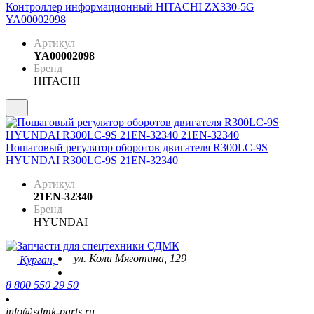
Контроллер информационный HITACHI ZX330-5G
YA00002098
Артикул
YA00002098
Бренд
HITACHI
Пошаговый регулятор оборотов двигателя R300LC-9S
HYUNDAI R300LC-9S 21EN-32340
Артикул
21EN-32340
Бренд
HYUNDAI
ул. Коли Мяготина, 129
Курган,
8 800 550 29 50
info@sdmk-parts.ru