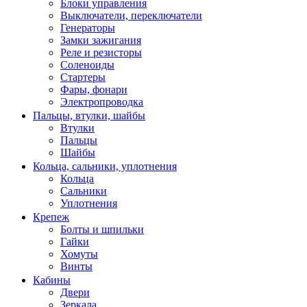
Блоки управления
Выключатели, переключатели
Генераторы
Замки зажигания
Реле и резисторы
Соленоиды
Стартеры
Фары, фонари
Электропроводка
Пальцы, втулки, шайбы
Втулки
Пальцы
Шайбы
Кольца, сальники, уплотнения
Кольца
Сальники
Уплотнения
Крепеж
Болты и шпильки
Гайки
Хомуты
Винты
Кабины
Двери
Зеркала