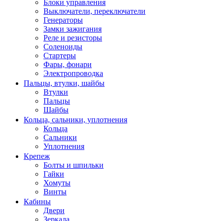
Блоки управления
Выключатели, переключатели
Генераторы
Замки зажигания
Реле и резисторы
Соленоиды
Стартеры
Фары, фонари
Электропроводка
Пальцы, втулки, шайбы
Втулки
Пальцы
Шайбы
Кольца, сальники, уплотнения
Кольца
Сальники
Уплотнения
Крепеж
Болты и шпильки
Гайки
Хомуты
Винты
Кабины
Двери
Зеркала