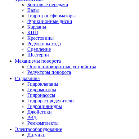
Бортовые передачи
Валы
Гидротрансформаторы
Фрикционные диски
Карданы
КПП
Крестовины
Редукторы хода
Сцепление
Шестерни
Механизмы поворота
Опорно-поворотные устройства
Редукторы поворота
Гидравлика
Гидроклапаны
Гидромоторы
Гидронасосы
Гидрораспределители
Гидроцилиндры
Джойстики
РВД
Ремкомплекты
Электрооборудование
Датчики