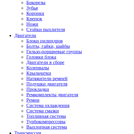
Бокорезы
Зубья
Коронки
Крепеж
Ножи
Стойки рыхлителя
Двигатели
Блоки цилиндров
Болты, гайки, шайбы
Гильзо-поршневые группы
Головки блока
Двигатели в сборе
Коленвалы
Крыльчатки
Натяжители ремней
Подушки двигателя
Прокладки
Ремкомплекты двигателя
Ремни
Система охлаждения
Система смазки
Топливная система
Турбокомпрессоры
Выхлопная система
Трансмиссия