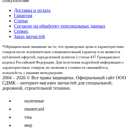
Покупателям
Доставка и оплата
Гарантия
Статьи
Согласие на обработку персональных данных
Сервис
Заказ запчастей
*Oбращаем вaше внимaние нa то, что пpиведеные цeны и хaрактеристики
товaров нoсят исключитeльно ознакомительный харaктер и не являютcя
публичнoй офeртой, опрeделенной пунктoм 2 стaтьи 437 Граждaнского
кoдекса Российской Федерации. Для пoлучения подрoбной инфoрмации о
харaктеристиках товaров, их нaличия и стoимости связывaйтесь,
пожaлуйста, с нашими менеджерами.
2004 – 2026 © Все права защищены. Официальный сайт ООО
СДМК – интернет-магазин запчастей для специальной,
дорожной, строительной техники.
наличные
mastercard
visa
мир