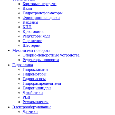
Бортовые передачи
Валы
Гидротрансформаторы
Фрикционные диски
Карданы
КПП
Крестовины
Редукторы хода
Сцепление
Шестерни
Механизмы поворота
Опорно-поворотные устройства
Редукторы поворота
Гидравлика
Гидроклапаны
Гидромоторы
Гидронасосы
Гидрораспределители
Гидроцилиндры
Джойстики
РВД
Ремкомплекты
Электрооборудование
Датчики