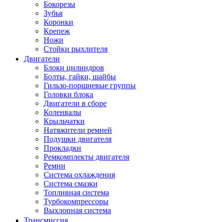
Бокорезы
Зубья
Коронки
Крепеж
Ножи
Стойки рыхлителя
Двигатели
Блоки цилиндров
Болты, гайки, шайбы
Гильзо-поршневые группы
Головки блока
Двигатели в сборе
Коленвалы
Крыльчатки
Натяжители ремней
Подушки двигателя
Прокладки
Ремкомплекты двигателя
Ремни
Система охлаждения
Система смазки
Топливная система
Турбокомпрессоры
Выхлопная система
Трансмиссия