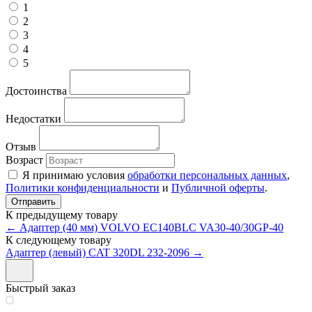
1
2
3
4
5
Достоинства
Недостатки
Отзыв
Возраст
Я принимаю условия
обработки персональных данных
,
Политики конфиденциальности
и
Публичной оферты
.
К предыдущему товару
← Адаптер (40 мм) VOLVO EC140BLC VA30-40/30GP-40
К следующему товару
Адаптер (левый) CAT 320DL 232-2096 →
Быстрый заказ