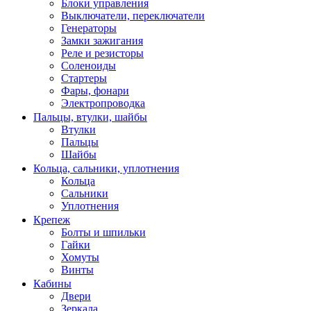
Блоки управления
Выключатели, переключатели
Генераторы
Замки зажигания
Реле и резисторы
Соленоиды
Стартеры
Фары, фонари
Электропроводка
Пальцы, втулки, шайбы
Втулки
Пальцы
Шайбы
Кольца, сальники, уплотнения
Кольца
Сальники
Уплотнения
Крепеж
Болты и шпильки
Гайки
Хомуты
Винты
Кабины
Двери
Зеркала