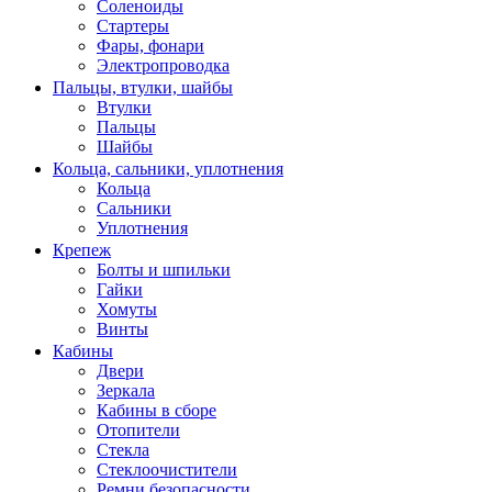
Соленоиды
Стартеры
Фары, фонари
Электропроводка
Пальцы, втулки, шайбы
Втулки
Пальцы
Шайбы
Кольца, сальники, уплотнения
Кольца
Сальники
Уплотнения
Крепеж
Болты и шпильки
Гайки
Хомуты
Винты
Кабины
Двери
Зеркала
Кабины в сборе
Отопители
Стекла
Стеклоочистители
Ремни безопасности