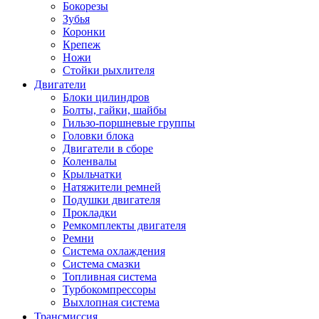
Бокорезы
Зубья
Коронки
Крепеж
Ножи
Стойки рыхлителя
Двигатели
Блоки цилиндров
Болты, гайки, шайбы
Гильзо-поршневые группы
Головки блока
Двигатели в сборе
Коленвалы
Крыльчатки
Натяжители ремней
Подушки двигателя
Прокладки
Ремкомплекты двигателя
Ремни
Система охлаждения
Система смазки
Топливная система
Турбокомпрессоры
Выхлопная система
Трансмиссия