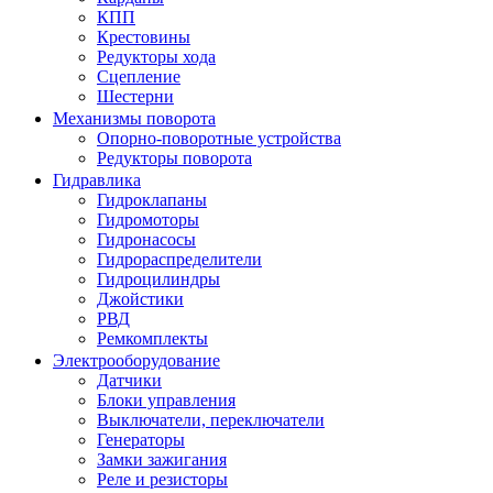
КПП
Крестовины
Редукторы хода
Сцепление
Шестерни
Механизмы поворота
Опорно-поворотные устройства
Редукторы поворота
Гидравлика
Гидроклапаны
Гидромоторы
Гидронасосы
Гидрораспределители
Гидроцилиндры
Джойстики
РВД
Ремкомплекты
Электрооборудование
Датчики
Блоки управления
Выключатели, переключатели
Генераторы
Замки зажигания
Реле и резисторы