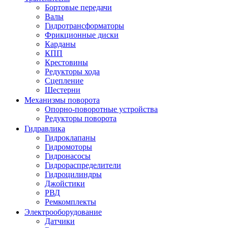
Бортовые передачи
Валы
Гидротрансформаторы
Фрикционные диски
Карданы
КПП
Крестовины
Редукторы хода
Сцепление
Шестерни
Механизмы поворота
Опорно-поворотные устройства
Редукторы поворота
Гидравлика
Гидроклапаны
Гидромоторы
Гидронасосы
Гидрораспределители
Гидроцилиндры
Джойстики
РВД
Ремкомплекты
Электрооборудование
Датчики