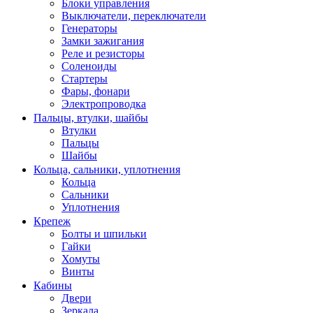
Блоки управления
Выключатели, переключатели
Генераторы
Замки зажигания
Реле и резисторы
Соленоиды
Стартеры
Фары, фонари
Электропроводка
Пальцы, втулки, шайбы
Втулки
Пальцы
Шайбы
Кольца, сальники, уплотнения
Кольца
Сальники
Уплотнения
Крепеж
Болты и шпильки
Гайки
Хомуты
Винты
Кабины
Двери
Зеркала