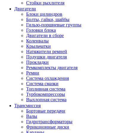
Стойки рыхлителя
Двигатели
Блоки цилиндров
Болты, гайки, шайбы
Гильзо-поршневые группы
Головки блока
Двигатели в сборе
Коленвалы
Крыльчатки
Натяжители ремней
Подушки двигателя
Прокладки
Ремкомплекты двигателя
Ремни
Система охлаждения
Система смазки
Топливная система
Турбокомпрессоры
Выхлопная система
Трансмиссия
Бортовые передачи
Валы
Гидротрансформаторы
Фрикционные диски
Карданы